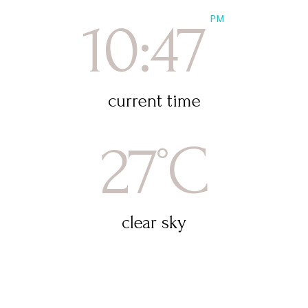
PM
10:47
current time
27
C
°
clear sky